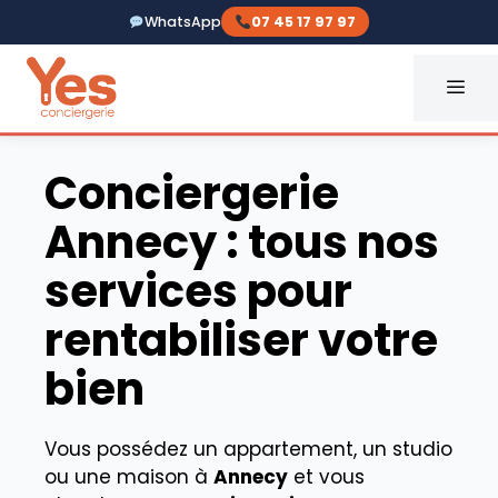
Aller
WhatsApp
07 45 17 97 97
au
contenu
ME
Conciergerie
Annecy : tous nos
services pour
rentabiliser votre
bien
Vous possédez un appartement, un studio
ou une maison à
Annecy
et vous